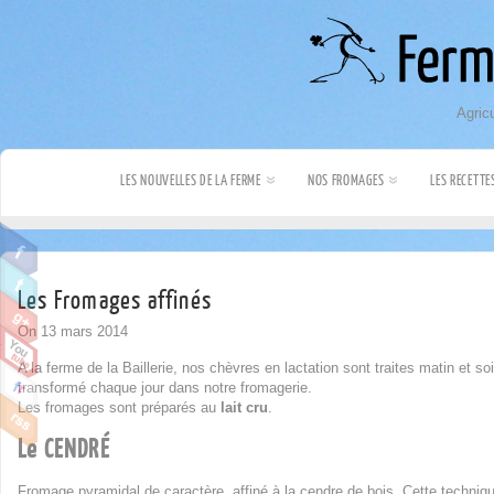
Agricu
LES NOUVELLES DE LA FERME
NOS FROMAGES
LES RECETTE
Les Fromages affinés
On 13 mars 2014
A la ferme de la Baillerie, nos chèvres en lactation sont traites matin et soir, 
transformé chaque jour dans notre fromagerie.
Les fromages sont préparés au
lait cru
.
Le CENDRÉ
Fromage pyramidal de caractère, affiné à la cendre de bois. Cette techn